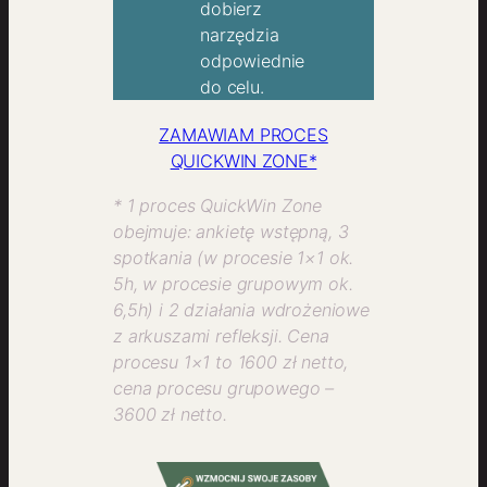
dobierz
narzędzia
odpowiednie
do celu.
ZAMAWIAM PROCES
QUICKWIN ZONE*
* 1 proces QuickWin Zone
obejmuje: ankietę wstępną, 3
spotkania (w procesie 1×1 ok.
5h, w procesie grupowym ok.
6,5h) i 2 działania wdrożeniowe
z arkuszami refleksji. Cena
procesu 1×1 to 1600 zł netto,
cena procesu grupowego –
3600 zł netto.