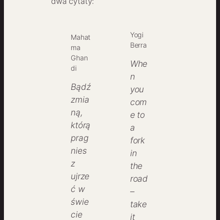
dwa cytaty:
Yogi
Mahat
Berra
ma
Ghan
Whe
di
n
Bądź
you
zmia
com
ną,
e to
którą
a
prag
fork
nies
in
z
the
ujrze
road
ć w
–
świe
take
cie
it