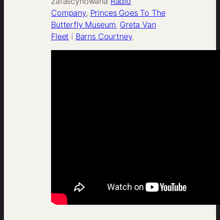
zafascynowana
Radio
Company
,
Princes Goes To The
Butterfly Museum
,
Greta Van
Fleet
i
Barns Courtney
.