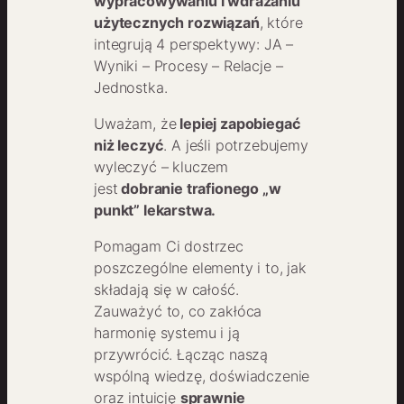
wypracowywaniu i wdrażaniu
użytecznych rozwiązań
, które
integrują 4 perspektywy: JA –
Wyniki – Procesy – Relacje –
Jednostka.
Uważam, że
lepiej zapobiegać
niż leczyć
. A jeśli potrzebujemy
wyleczyć – kluczem
jest
dobranie trafionego „w
punkt” lekarstwa.
Pomagam Ci dostrzec
poszczególne elementy i to, jak
składają się w całość.
Zauważyć to, co zakłóca
harmonię systemu i ją
przywrócić. Łącząc naszą
wspólną wiedzę, doświadczenie
oraz intuicję
sprawnie