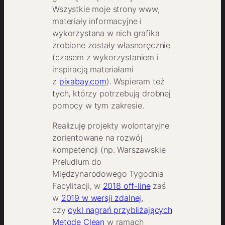
Wszystkie moje strony www,
materiały informacyjne i
wykorzystana w nich grafika
zrobione zostały własnoręcznie
(czasem z wykorzystaniem i
inspiracją materiałami
z
pixabay.com
). Wspieram też
tych, którzy potrzebują drobnej
pomocy w tym zakresie.
Realizuję projekty wolontaryjne
zorientowane na rozwój
kompetencji (np. Warszawskie
Preludium do
Międzynarodowego Tygodnia
Facylitacji, w
2018 off-line
zaś
w
2019 w wersji zdalnej
,
czy
cykl nagrań przybliżających
Metodę Clean
w ramach